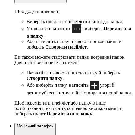
Щоб додати плейліст:
Виберіть плейліст і перетягніть його до папки.
У плейлісті натисніть
і виберіть
Перемістити
в папку
.
Або натисніть папку правою кнопкою миші й
виберіть
Створити плейліст
.
Ви також можете створювати папки всередині папок.
Для цього виконайте дії нижче.
Натисніть правою кнопкою папку й виберіть
Створити папку
.
Або виберіть папку, натисніть
угорі й
дотримуйтесь інструкцій зі створення нової папки.
Щоб перемістити плейліст або папку в інше
розташування, натисніть їх правою кнопкою миші й
виберіть пункт
Перемістити в папку
.
Мобільний телефон