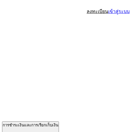
ลงทะเบียน
เข้าสู่ระบบ
การชำระเงินและการเรียกเก็บเงิน