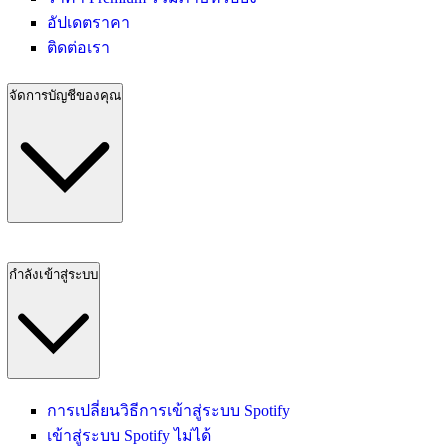
อัปเดตราคา
ติดต่อเรา
จัดการบัญชีของคุณ
กำลังเข้าสู่ระบบ
การเปลี่ยนวิธีการเข้าสู่ระบบ Spotify
เข้าสู่ระบบ Spotify ไม่ได้