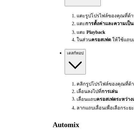
แตะรูปโปรไฟล์ของคุณที่ด้
แตะ
การตั้งค่าและความเป็น
แตะ
Playback
ในส่วน
ครอสเฟด
ให้ใช้แถบเ
เดสก์ทอป
คลิกรูปโปรไฟล์ของคุณที่ด้
เลื่อนลงไปที่
การเล่น
เลื่อนแถบ
ครอสเฟดระหว่าง
ลากแถบเลื่อนเพื่อเลือกระ
Automix