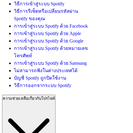
วิธีการเข้าสู่ระบบ Spotify
วิธีการรีเซ็ตหรือเปลี่ยนรหัสผ่าน
Spotify ของคุณ
การเข้าสู่ระบบ Spotify ด้วย Facebook
การเข้าสู่ระบบ Spotify ด้วย Apple
การเข้าสู่ระบบ Spotify ด้วย Google
การเข้าสู่ระบบ Spotify ด้วยหมายเลข
โทรศัพท์
การเข้าสู่ระบบ Spotify ด้วย Samsung
ไม่สามารถฟังในต่างประเทศได้
บัญชี Spotify ถูกปิดใช้งาน
วิธีการออกจากระบบ Spotify
ความช่วยเหลือเกี่ยวกับโปรไฟล์