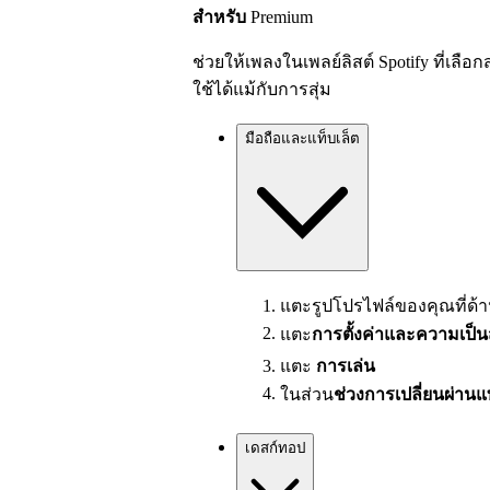
สำหรับ
Premium
ช่วยให้เพลงในเพลย์ลิสต์ Spotify ที่เลือ
ใช้ได้แม้กับการสุ่ม
มือถือและแท็บเล็ต
แตะรูปโปรไฟล์ของคุณที่ด้
แตะ
การตั้งค่าและความเป็น
แตะ
การเล่น
ในส่วน
ช่วงการเปลี่ยนผ่านแ
เดสก์ทอป