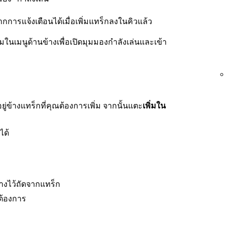
ากการแจ้งเตือนได้เมื่อเพิ่มแทร็กลงในคิวแล้ว
ั้มในเมนูด้านข้างเพื่อเปิดมุมมองกำลังเล่นและเข้า
อยู่ข้างแทร็กที่คุณต้องการเพิ่ม จากนั้นแตะ
เพิ่มใน
ได้
้างไว้ถัดจากแทร็ก
ต้องการ