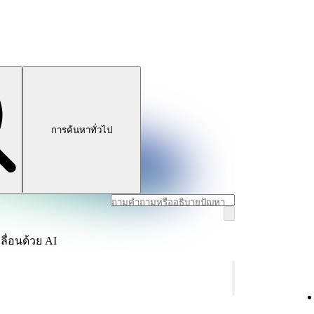
การค้นหาทั่วไป
ลื่อนด้วย AI