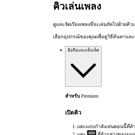
คิวเล่นเพลง
ดูและจัดเรียงเพลงที่จะเล่นถัดไปด้วยคิว
เลือกอุปกรณ์ของคุณเพื่อดูวิธีค้นหาแล
มือถือและแท็บเล็ต
สำหรับ
Premium
เปิดคิว
แตะแถบกำลังเล่นตอนนี้ที่ด
แตะ
ที่ด้านล่างของมุม