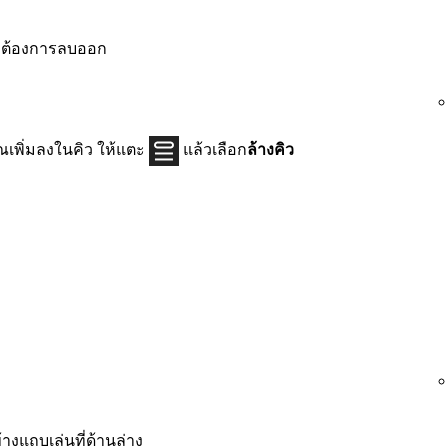
ที่ต้องการลบออก
ณเพิ่มลงในคิว ให้แตะ
แล้วเลือก
ล้างคิว
้างแถบเล่นที่ด้านล่าง