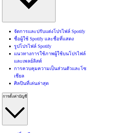
จัดการและปรับแต่งโปรไฟล์ Spotify
ชื่อผู้ใช้ Spotify และชื่อที่แสดง
รูปโปรไฟล์ Spotify
แนวทางการใช้ภาพผู้ใช้บนโปรไฟล์
และเพลย์ลิสต์
การควบคุมความเป็นส่วนตัวและโซ
เชียล
ศิลปินที่เล่นล่าสุด
การตั้งค่าบัญชี