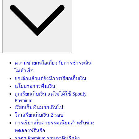
ความช่วยเหลือเกี่ยวกับการชำระเงิน
ไม่สำเร็จ
ยกเลิกแล้วแต่ยังมีการเรียกเก็บเงิน
นโยบายการคืนเงิน
ถูกเรียกเก็บเงิน แต่ไม่ได้ใช้ Spotify
Premium
เรียกเก็บเงินมากเกินไป
โดนเรียกเก็บเงิน 2 รอบ
การเรียกเก็บค่าธรรมเนียมสำหรับช่วง
ทดลองฟรีหรือ
ราคา Premium รวมภาษีหรือยัง