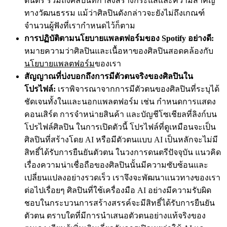
ดนตรี รวมถึงศิลปินที่กำลังสร้างกระแสและความสำคัญ
ทางวัฒนธรรม แม้ว่าศิลปินดังกล่าวจะยังไม่ถึงเกณฑ์
จำนวนผู้ฟังที่เรากำหนดไว้ก็ตาม
การปฏิบัติตามนโยบายแพลตฟอร์มของ Spotify อย่างดี:
หมายความว่าศิลปินและเนื้อหาของศิลปินสอดคล้องกับ
นโยบายแพลตฟอร์ม
ของเรา
สัญญาณที่บ่งบอกถึงการมีตัวตนจริงของศิลปินใน
โปรไฟล์:
เราพิจารณาจากการมีตัวตนของศิลปินที่ระบุได้
ชัดเจนทั้งในและนอกแพลตฟอร์ม เช่น กำหนดการแสดง
คอนเสิร์ต การจำหน่ายสินค้า และบัญชีโซเชียลที่ลิงก์บน
โปรไฟล์ศิลปิน ในการเปิดตัวนี้ โปรไฟล์ที่ดูเหมือนจะเป็น
ศิลปินที่สร้างโดย AI หรือมีตัวตนแบบ AI เป็นหลักจะไม่มี
สิทธิ์ได้รับการยืนยันตัวตน ในวงการดนตรีปัจจุบัน แนวคิด
เรื่องความน่าเชื่อถือของศิลปินนั้นมีความซับซ้อนและ
เปลี่ยนแปลงอย่างรวดเร็ว เราจึงจะพัฒนาแนวทางของเรา
ต่อไปเรื่อยๆ ศิลปินที่ใช้เครื่องมือ AI อย่างมีความรับผิด
ชอบในกระบวนการสร้างสรรค์จะมีสิทธิ์ได้รับการยืนยัน
ตัวตน ตราบใดที่มีการนำเสนอตัวตนอย่างแท้จริงของ