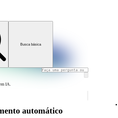
Busca básica
 em IA.
mento automático