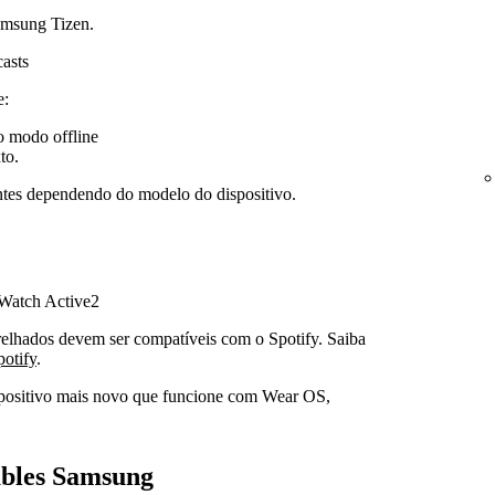
amsung Tizen.
casts
e:
no modo offline
to.
entes dependendo do modelo do dispositivo.
Watch Active2
relhados devem ser compatíveis com o Spotify. Saiba
potify
.
ositivo mais novo que funcione com Wear OS,
ables Samsung