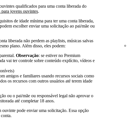
 ouvintes qualificados para uma conta liberada do
 para jovens ouvintes
.
uisitos de idade mínima para ter uma conta liberada,
 podem escolher enviar uma solicitação ao pai/mãe ou
ta liberada não perdem as playlists, músicas salvas
smo plano. Além disso, eles podem:
parental.
Observação
: se estiver no Premium
da vai ter controle sobre conteúdo explícito, vídeos e
oníveis)
com amigos e familiares usando recursos sociais como
dos os recursos com outros usuários até terem idade
ção ou o pai/mãe ou responsável legal não aprovar o
itorada até completar 18 anos.
m ouvinte pode enviar uma solicitação. Essa opção
 conta.