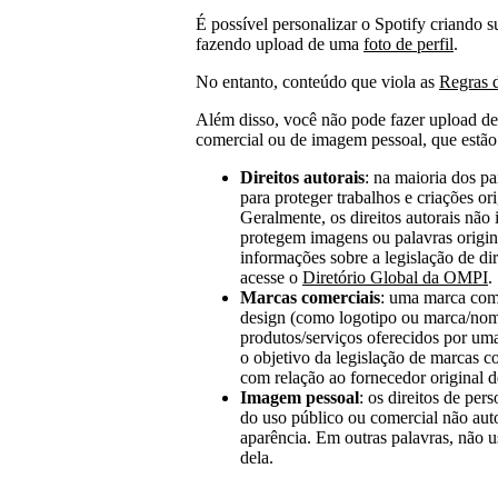
É possível personalizar o Spotify criando 
fazendo upload de uma
foto de perfil
.
No entanto, conteúdo que viola as
Regras d
Além disso, você não pode fazer upload de
comercial ou de imagem pessoal, que estão
Direitos autorais
: na maioria dos paí
para proteger trabalhos e criações orig
Geralmente, os direitos autorais não 
protegem imagens ou palavras origin
informações sobre a legislação de dir
acesse o
Diretório Global da OMPI
.
Marcas comerciais
: uma marca come
design (como logotipo ou marca/nom
produtos/serviços oferecidos por um
o objetivo da legislação de marcas 
com relação ao fornecedor original d
Imagem pessoal
: os direitos de pe
do uso público ou comercial não au
aparência. Em outras palavras, não 
dela.