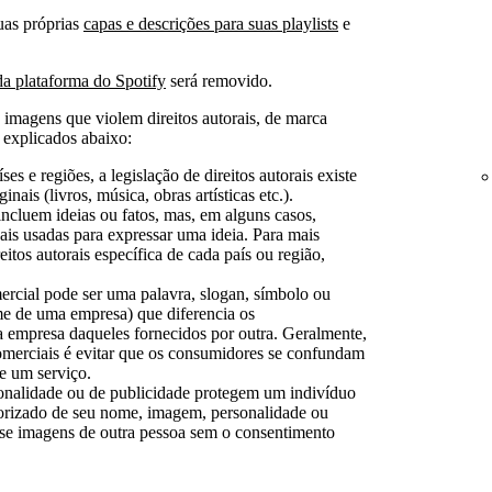
suas próprias
capas e descrições para suas playlists
e
a plataforma do Spotify
será removido.
 imagens que violem direitos autorais, de marca
 explicados abaixo:
ses e regiões, a legislação de direitos autorais existe
inais (livros, música, obras artísticas etc.).
incluem ideias ou fatos, mas, em alguns casos,
ais usadas para expressar uma ideia. Para mais
eitos autorais específica de cada país ou região,
rcial pode ser uma palavra, slogan, símbolo ou
e de uma empresa) que diferencia os
a empresa daqueles fornecidos por outra. Geralmente,
comerciais é evitar que os consumidores se confundam
e um serviço.
rsonalidade ou de publicidade protegem um indivíduo
torizado de seu nome, imagem, personalidade ou
use imagens de outra pessoa sem o consentimento