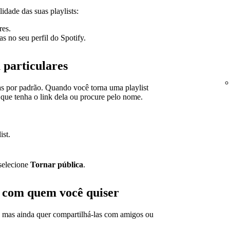
idade das suas playlists:
res.
as no seu perfil do Spotify.
u particulares
cas por padrão. Quando você torna uma playlist
que tenha o link dela ou procure pelo nome.
ist.
 selecione
Tornar pública
.
s com quem você quiser
es, mas ainda quer compartilhá-las com amigos ou