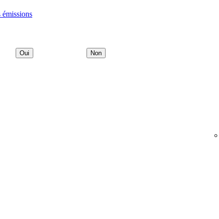
s émissions
Oui
Non