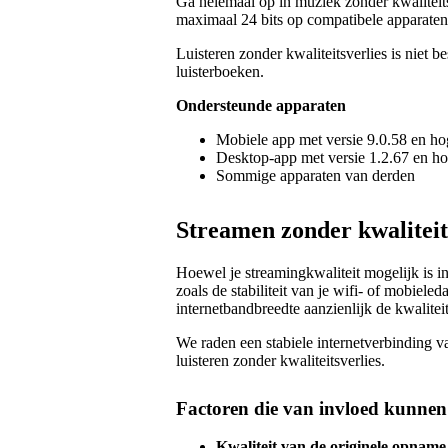
Ga helemaal op in muziek zonder kwaliteits
maximaal 24 bits op compatibele apparate
Luisteren zonder kwaliteitsverlies is niet 
luisterboeken.
Ondersteunde apparaten
Mobiele app met versie 9.0.58 en ho
Desktop-app met versie 1.2.67 en h
Sommige apparaten van derden
Streamen zonder kwaliteit
Hoewel je streamingkwaliteit mogelijk is i
zoals de stabiliteit van je wifi- of mobiel
internetbandbreedte aanzienlijk de kwalitei
We raden een stabiele internetverbinding 
luisteren zonder kwaliteitsverlies.
Factoren die van invloed kunnen z
Kwaliteit van de originele opname