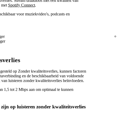
verlies. Stream draadloos met een kwaliteit van
n met
Spotify Connect
.
beschikbaar voor muziekvideo's, podcasts en
ger
oger
sverlies
ngesteld op Zonder kwaliteitsverlies, kunnen factoren
edataverbinding en de beschikbaarheid van voldoende
t van luisteren zonder kwaliteitsverlies beïnvloeden.
van 1,5 tot 2 Mbps aan om optimaal te kunnen
ijn op luisteren zonder kwaliteitsverlies