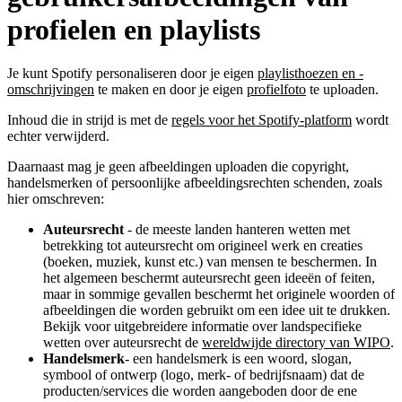
profielen en playlists
Je kunt Spotify personaliseren door je eigen
playlisthoezen en -
omschrijvingen
te maken en door je eigen
profielfoto
te uploaden.
Inhoud die in strijd is met de
regels voor het Spotify-platform
wordt
echter verwijderd.
Daarnaast mag je geen afbeeldingen uploaden die copyright,
handelsmerken of persoonlijke afbeeldingsrechten schenden, zoals
hier omschreven:
Auteursrecht
- de meeste landen hanteren wetten met
betrekking tot auteursrecht om origineel werk en creaties
(boeken, muziek, kunst etc.) van mensen te beschermen. In
het algemeen beschermt auteursrecht geen ideeën of feiten,
maar in sommige gevallen beschermt het originele woorden of
afbeeldingen die worden gebruikt om een idee uit te drukken.
Bekijk voor uitgebreidere informatie over landspecifieke
wetten over auteursrecht de
wereldwijde directory van WIPO
.
Handelsmerk
- een handelsmerk is een woord, slogan,
symbool of ontwerp (logo, merk- of bedrijfsnaam) dat de
producten/services die worden aangeboden door de ene