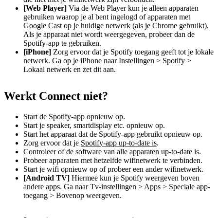
[Web Player]
Via de Web Player kun je alleen apparaten
gebruiken waarop je al bent ingelogd of apparaten met
Google Cast op je huidige netwerk (als je Chrome gebruikt).
Als je apparaat niet wordt weergegeven, probeer dan de
Spotify-app te gebruiken.
[iPhone]
Zorg ervoor dat je Spotify toegang geeft tot je lokale
netwerk. Ga op je iPhone naar Instellingen > Spotify >
Lokaal netwerk en zet dit aan.
Werkt Connect niet?
Start de Spotify-app opnieuw op.
Start je speaker, smartdisplay etc. opnieuw op.
Start het apparaat dat de Spotify-app gebruikt opnieuw op.
Zorg ervoor dat je
Spotify-app up-to-date is
.
Controleer of de software van alle apparaten up-to-date is.
Probeer apparaten met hetzelfde wifinetwerk te verbinden.
Start je wifi opnieuw op of probeer een ander wifinetwerk.
[Android TV]
Hiermee kun je Spotify weergeven boven
andere apps. Ga naar Tv-instellingen > Apps > Speciale app-
toegang > Bovenop weergeven.