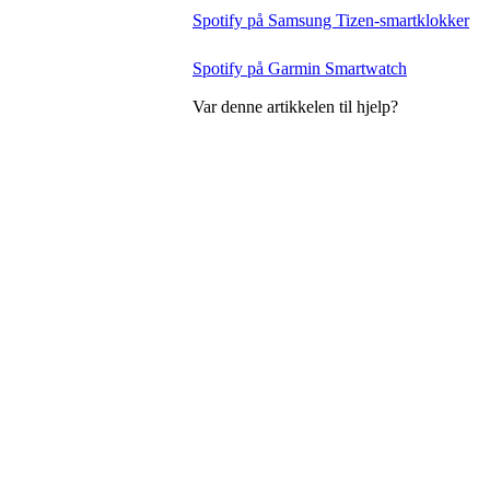
Spotify på Samsung Tizen-smartklokker
Spotify på Garmin Smartwatch
Var denne artikkelen til hjelp?