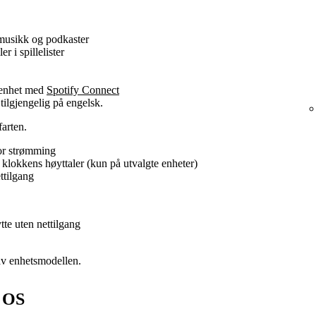
 musikk og podkaster
ler i spillelister
 enhet med
Spotify Connect
tilgjengelig på engelsk.
farten.
for strømming
d klokkens høyttaler (kun på utvalgte enheter)
ttilgang
ytte uten nettilgang
av enhetsmodellen.
r OS