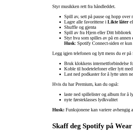
Styr musikken rett fra håndleddet.
Spill av, sett på pause og hopp over
Lagre alle favorittene i
Likte låter
el
Shuffle og gjenta
Spill av fra Hjem eller Ditt bibliotek
Styr hva som spilles av på en annen
Husk
: Spotify Connect-siden er kun 
Legg igjen telefonen og lytt mens du er på 
Bruk klokkens internettforbindelse 
Koble til hodetelefoner eller lytt me
Last ned podkaster for å lytte uten ne
Hvis du har Premium, kan du også:
laste ned spillelister og album for å l
nyte førsteklasses lydkvalitet
Husk:
Funksjonene kan variere avhengig 
Skaff deg Spotify på Wea