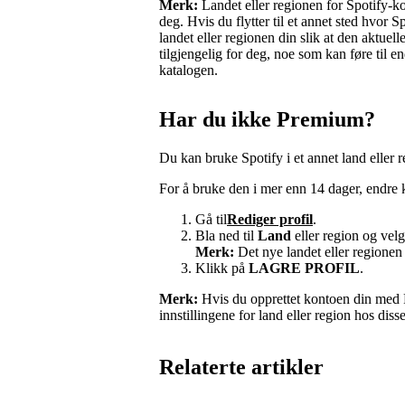
Merk:
Landet eller regionen for Spotify-ko
deg. Hvis du flytter til et annet sted hvor S
landet eller regionen din slik at den aktuell
tilgjengelig for deg, noe som kan føre til en
katalogen.
Har du ikke Premium?
Du kan bruke Spotify i et annet land eller r
For å bruke den i mer enn 14 dager, endre k
Gå til
Rediger profil
.
Bla ned til
Land
eller region og velg
Merk:
Det nye landet eller regionen 
Klikk på
LAGRE PROFIL
.
Merk:
Hvis du opprettet kontoen din med 
innstillingene for land eller region hos diss
Relaterte artikler