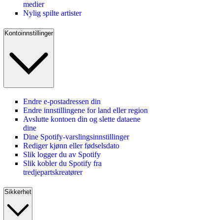
medier
Nylig spilte artister
Kontoinnstillinger
Endre e-postadressen din
Endre innstillingene for land eller region
Avslutte kontoen din og slette dataene
dine
Dine Spotify-varslingsinnstillinger
Rediger kjønn eller fødselsdato
Slik logger du av Spotify
Slik kobler du Spotify fra
tredjepartskreatører
Sikkerhet