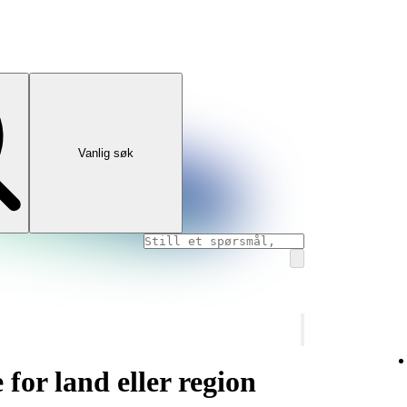
Vanlig søk
 for land eller region