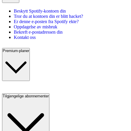
Beskytt Spotify-kontoen din
Tror du at kontoen din er blitt hacket?
Er denne e-posten fra Spotify ekte?
Oppdagelse av misbruk
Bekreft e-postadressen din
Kontakt oss
Premium-planer
Tilgjengelige abonnementer