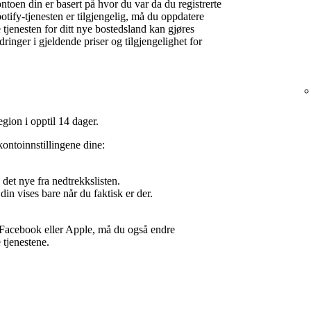
ntoen din er basert på hvor du var da du registrerte
potify-tjenesten er tilgjengelig, må du oppdatere
e tjenesten for ditt nye bostedsland kan gjøres
dringer i gjeldende priser og tilgjengelighet for
egion i opptil 14 dager.
ontoinnstillingene dine:
 det nye fra nedtrekkslisten.
din vises bare når du faktisk er der.
Facebook eller Apple, må du også endre
e tjenestene.