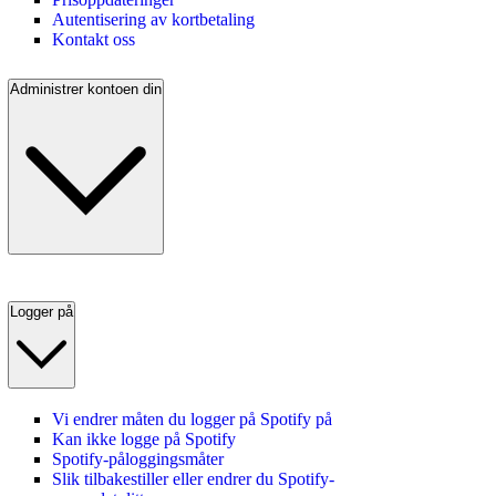
Autentisering av kortbetaling
Kontakt oss
Administrer kontoen din
Logger på
Vi endrer måten du logger på Spotify på
Kan ikke logge på Spotify
Spotify-påloggingsmåter
Slik tilbakestiller eller endrer du Spotify-