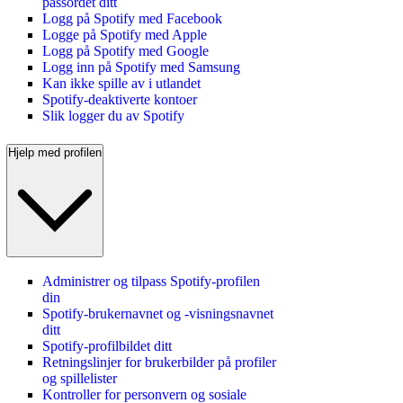
passordet ditt
Logg på Spotify med Facebook
Logge på Spotify med Apple
Logg på Spotify med Google
Logg inn på Spotify med Samsung
Kan ikke spille av i utlandet
Spotify-deaktiverte kontoer
Slik logger du av Spotify
Hjelp med profilen
Administrer og tilpass Spotify-profilen
din
Spotify-brukernavnet og -visningsnavnet
ditt
Spotify-profilbildet ditt
Retningslinjer for brukerbilder på profiler
og spillelister
Kontroller for personvern og sosiale