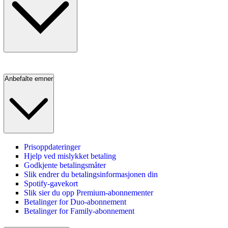
Anbefalte emner
Prisoppdateringer
Hjelp ved mislykket betaling
Godkjente betalingsmåter
Slik endrer du betalingsinformasjonen din
Spotify-gavekort
Slik sier du opp Premium-abonnementer
Betalinger for Duo‑abonnement
Betalinger for Family‑abonnement