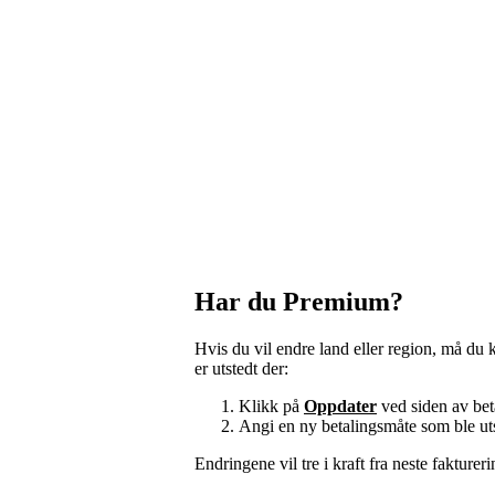
Har du Premium?
Hvis du vil endre land eller region, må du 
er utstedt der:
Klikk på
Oppdater
ved siden av bet
Angi en ny betalingsmåte som ble utst
Endringene vil tre i kraft fra neste fakturer