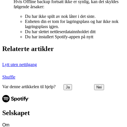
Hvis Offline backup fortsatt ikke er synlig, kan det skyldes
følgende årsaker:
Du har ikke spilt av nok låter i det siste.
Enheten din er tom for lagringsplass og har ikke nok
lagringsplass igjen.
Du har slettet nettleserdatainnholdet ditt
Du har installert Spotify-appen på nytt
Relaterte artikler
Lytt uten nettilgang
Shuffle
Var denne artikkelen til hjelp?
Ja
Nei
Selskapet
Om