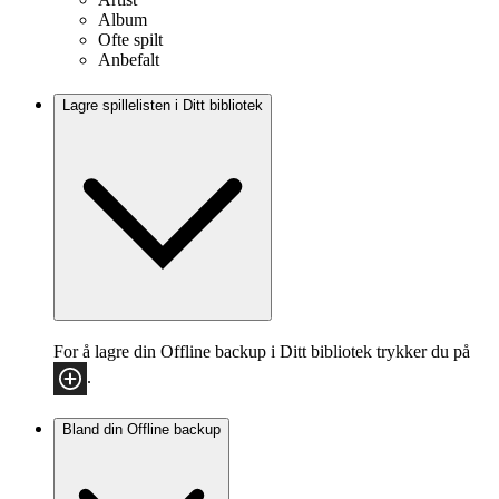
Album
Ofte spilt
Anbefalt
Lagre spillelisten i Ditt bibliotek
For å lagre din Offline backup i Ditt bibliotek trykker du på
.
Bland din Offline backup