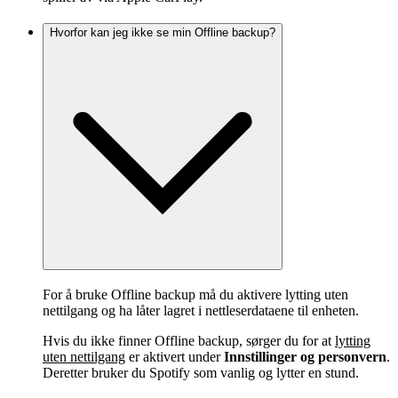
Hvorfor kan jeg ikke se min Offline backup?
For å bruke Offline backup må du aktivere lytting uten
nettilgang og ha låter lagret i nettleserdataene til enheten.
Hvis du ikke finner Offline backup, sørger du for at
lytting
uten nettilgang
er aktivert under
Innstillinger og personvern
.
Deretter bruker du Spotify som vanlig og lytter en stund.