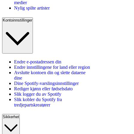
medier
Nylig spilte artister
Kontoinnstillinger
Endre e-postadressen din
Endre innstillingene for land eller region
Avslutte kontoen din og slette dataene
dine
Dine Spotify-varslingsinnstillinger
Rediger kjønn eller fødselsdato
Slik logger du av Spotify
Slik kobler du Spotify fra
tredjepartskreatører
Sikkerhet