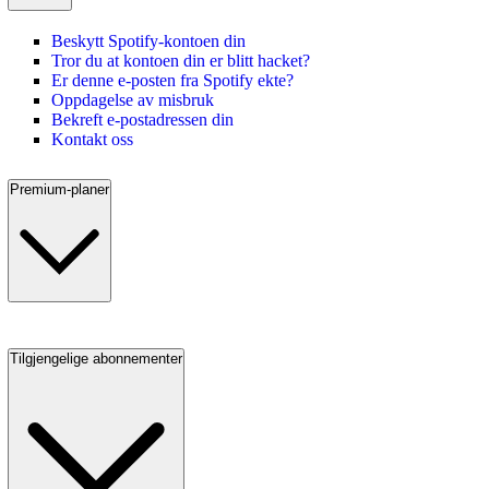
Beskytt Spotify-kontoen din
Tror du at kontoen din er blitt hacket?
Er denne e-posten fra Spotify ekte?
Oppdagelse av misbruk
Bekreft e-postadressen din
Kontakt oss
Premium-planer
Tilgjengelige abonnementer