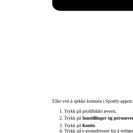
Eller ved å sjekke kontoen i Spotify-appen.
Trykk på profilbildet øverst.
Trykk på
Innstillinger
og personve
Trykk på
Konto
.
Trykk på e-postadressen for å redige