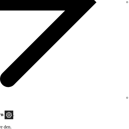
rn
.
re den.