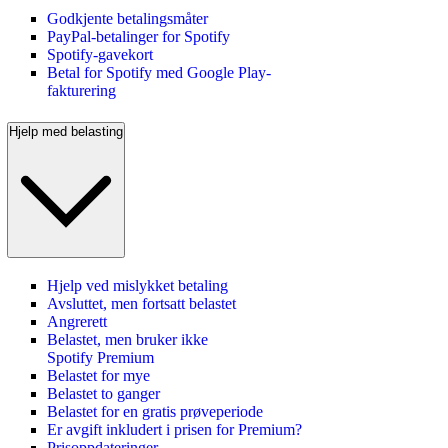
Godkjente betalingsmåter
PayPal-betalinger for Spotify
Spotify-gavekort
Betal for Spotify med Google Play-
fakturering
Hjelp med belasting
Hjelp ved mislykket betaling
Avsluttet, men fortsatt belastet
Angrerett
Belastet, men bruker ikke
Spotify Premium
Belastet for mye
Belastet to ganger
Belastet for en gratis prøveperiode
Er avgift inkludert i prisen for Premium?
Prisoppdateringer