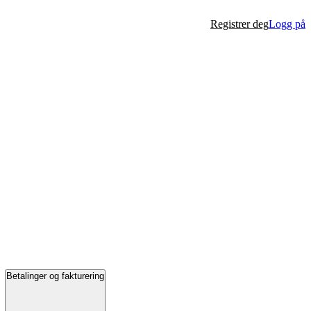
Registrer deg
Logg på
Betalinger og fakturering