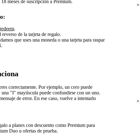
 18 meses de suscripción a Premium.
o:
/redeem
.
reverso de la tarjeta de regalo.
ndamos que uses una moneda o una tarjeta para raspar
N.
nciona
teres correctamente. Por ejemplo, un cero puede
 y una "I" mayúscula puede confundirse con un uno.
ensaje de error. En ese caso, vuelve a intentarlo
regalo a planes con descuento como Premium para
ium Duo u ofertas de prueba.