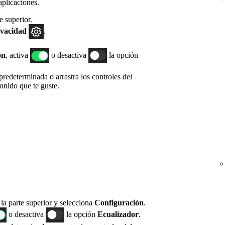
aplicaciones.
e superior.
ivacidad
.
ón
, activa
o desactiva
la opción
redeterminada o arrastra los controles del
sonido que te guste.
n la parte superior y selecciona
Configuración
.
o desactiva
la opción
Ecualizador
.