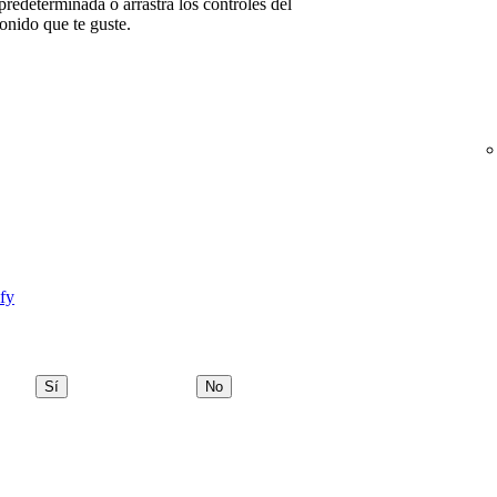
redeterminada o arrastra los controles del
sonido que te guste.
fy
Sí
No