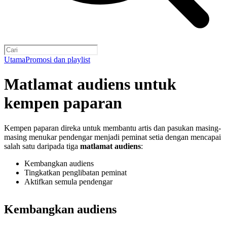
Utama
Promosi dan playlist
Matlamat audiens untuk
kempen paparan
Kempen paparan direka untuk membantu artis dan pasukan masing-
masing menukar pendengar menjadi peminat setia dengan mencapai
salah satu daripada tiga
matlamat audiens
:
Kembangkan audiens
Tingkatkan penglibatan peminat
Aktifkan semula pendengar
Kembangkan audiens