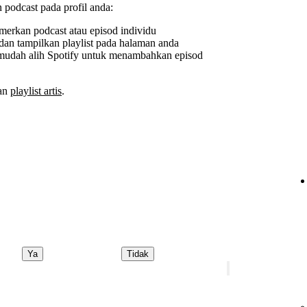
podcast pada profil anda:
erkan podcast atau episod individu
 dan tampilkan playlist pada halaman anda
mudah alih Spotify untuk menambahkan episod
an
playlist artis
.
Ya
Tidak