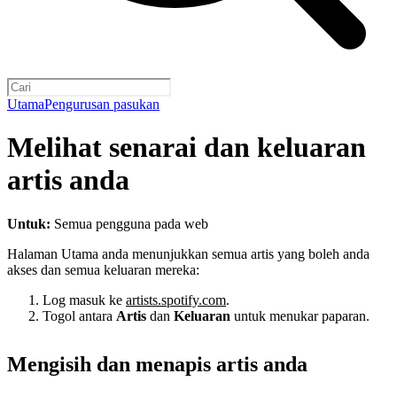
Utama
Pengurusan pasukan
Melihat senarai dan keluaran
artis anda
Untuk:
Semua pengguna pada web
Halaman Utama anda menunjukkan semua artis yang boleh anda
akses dan semua keluaran mereka:
Log masuk ke
artists.spotify.com
.
Togol antara
Artis
dan
Keluaran
untuk menukar paparan.
Mengisih dan menapis artis anda