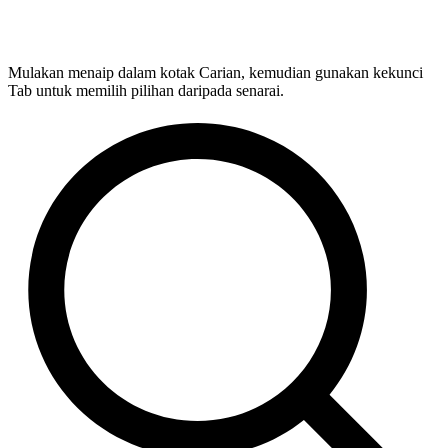
Mulakan menaip dalam kotak Carian, kemudian gunakan kekunci
Tab untuk memilih pilihan daripada senarai.