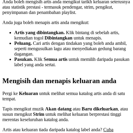
Anda boleh mengisih artis anda mengikut tarikh keluaran seterusnya
atau statistik prestasi - termasuk pendengar, strim, pengikut,
penyimpanan dan penambahan playlist.
Anda juga boleh menapis artis anda mengikut:
Artis yang dibintangkan.
Klik bintang di sebelah artis,
kemudian togol
Dibintangkan
untuk menapis.
Peluang.
Cari artis dengan tindakan yang boleh anda ambil,
seperti mengusulkan lagu atau menyediakan gedung barang
dagangan.
Pasukan.
Klik
Semua artis
untuk memilih daripada pasukan
label yang anda sertai.
Mengisih dan menapis keluaran anda
Pergi ke
Keluaran
untuk melihat semua katalog artis anda di satu
tempat.
Tapis mengikut muzik
Akan datang
atau
Baru dikeluarkan
, atau
susun mengikut
Strim
untuk melihat keluaran berprestasi tinggi
merentas keseluruhan katalog anda.
Artis atau keluaran tiada daripada katalog label anda?
Cuba