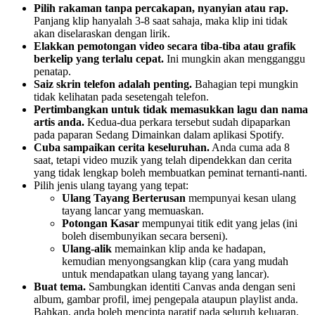
Pilih rakaman tanpa percakapan, nyanyian atau rap.
Panjang klip hanyalah 3-8 saat sahaja, maka klip ini tidak
akan diselaraskan dengan lirik.
Elakkan pemotongan video secara tiba-tiba atau grafik
berkelip yang terlalu cepat.
Ini mungkin akan mengganggu
penatap.
Saiz skrin telefon adalah penting.
Bahagian tepi mungkin
tidak kelihatan pada sesetengah telefon.
Pertimbangkan untuk tidak memasukkan lagu dan nama
artis anda.
Kedua-dua perkara tersebut sudah dipaparkan
pada paparan Sedang Dimainkan dalam aplikasi Spotify.
Cuba sampaikan cerita keseluruhan.
Anda cuma ada 8
saat, tetapi video muzik yang telah dipendekkan dan cerita
yang tidak lengkap boleh membuatkan peminat ternanti-nanti.
Pilih jenis ulang tayang yang tepat:
Ulang Tayang Berterusan
mempunyai kesan ulang
tayang lancar yang memuaskan.
Potongan Kasar
mempunyai titik edit yang jelas (ini
boleh disembunyikan secara berseni).
Ulang-alik
memainkan klip anda ke hadapan,
kemudian menyongsangkan klip (cara yang mudah
untuk mendapatkan ulang tayang yang lancar).
Buat tema.
Sambungkan identiti Canvas anda dengan seni
album, gambar profil, imej pengepala ataupun playlist anda.
Bahkan, anda boleh mencipta naratif pada seluruh keluaran.