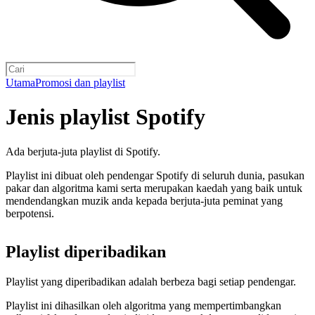
Utama
Promosi dan playlist
Jenis playlist Spotify
Ada berjuta-juta playlist di Spotify.
Playlist ini dibuat oleh pendengar Spotify di seluruh dunia, pasukan
pakar dan algoritma kami serta merupakan kaedah yang baik untuk
mendendangkan muzik anda kepada berjuta-juta peminat yang
berpotensi.
Playlist diperibadikan
Playlist yang diperibadikan adalah berbeza bagi setiap pendengar.
Playlist ini dihasilkan oleh algoritma yang mempertimbangkan