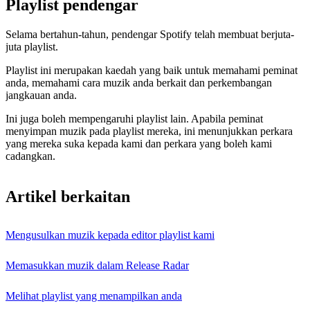
Playlist pendengar
Selama bertahun-tahun, pendengar Spotify telah membuat berjuta-
juta playlist.
Playlist ini merupakan kaedah yang baik untuk memahami peminat
anda, memahami cara muzik anda berkait dan perkembangan
jangkauan anda.
Ini juga boleh mempengaruhi playlist lain. Apabila peminat
menyimpan muzik pada playlist mereka, ini menunjukkan perkara
yang mereka suka kepada kami dan perkara yang boleh kami
cadangkan.
Artikel berkaitan
Mengusulkan muzik kepada editor playlist kami
Memasukkan muzik dalam Release Radar
Melihat playlist yang menampilkan anda