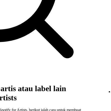
rtis atau label lain
tists
otify for Artists, berikut ialah cara untuk membuat