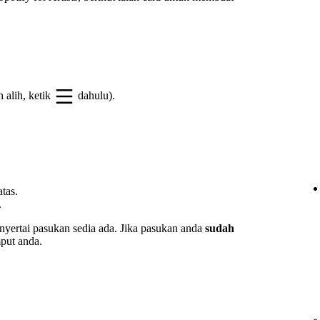
 alih, ketik
dahulu).
tas.
.
yertai pasukan sedia ada. Jika pasukan anda
sudah
put anda.