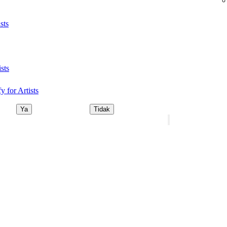
sts
sts
 for Artists
Ya
Tidak