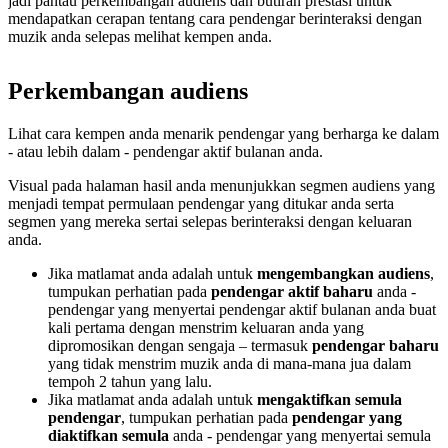
jadi pantau perkembangan audiens dan butiran prestasi untuk
mendapatkan cerapan tentang cara pendengar berinteraksi dengan
muzik anda selepas melihat kempen anda.
Perkembangan audiens
Lihat cara kempen anda menarik pendengar yang berharga ke dalam
- atau lebih dalam - pendengar aktif bulanan anda.
Visual pada halaman hasil anda menunjukkan segmen audiens yang
menjadi tempat permulaan pendengar yang ditukar anda serta
segmen yang mereka sertai selepas berinteraksi dengan keluaran
anda.
Jika matlamat anda adalah untuk
mengembangkan audiens
,
tumpukan perhatian pada
pendengar aktif baharu
anda -
pendengar yang menyertai pendengar aktif bulanan anda buat
kali pertama dengan menstrim keluaran anda yang
dipromosikan dengan sengaja – termasuk
pendengar baharu
yang tidak menstrim muzik anda di mana-mana jua dalam
tempoh 2 tahun yang lalu.
Jika matlamat anda adalah untuk
mengaktifkan semula
pendengar
, tumpukan perhatian pada
pendengar yang
diaktifkan semula
anda - pendengar yang menyertai semula