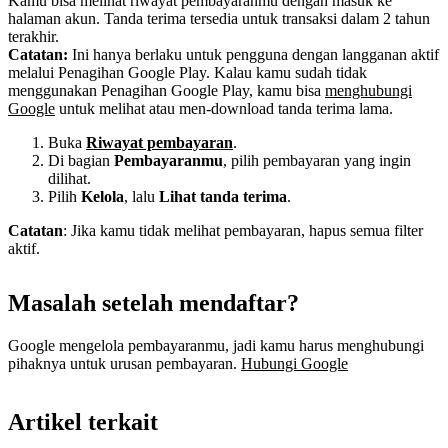
Kamu bisa melihat riwayat pembayaranmu dengan masuk ke
halaman akun. Tanda terima tersedia untuk transaksi dalam 2 tahun
terakhir.
Catatan:
Ini hanya berlaku untuk pengguna dengan langganan aktif
melalui Penagihan Google Play. Kalau kamu sudah tidak
menggunakan Penagihan Google Play, kamu bisa
menghubungi
Google
untuk melihat atau men-download tanda terima lama.
Buka
Riwayat pembayaran
.
Di bagian
Pembayaranmu
, pilih pembayaran yang ingin
dilihat.
Pilih
Kelola
, lalu
Lihat tanda terima
.
Catatan
: Jika kamu tidak melihat pembayaran, hapus semua filter
aktif.
Masalah setelah mendaftar?
Google mengelola pembayaranmu, jadi kamu harus menghubungi
pihaknya untuk urusan pembayaran.
Hubungi Google
Artikel terkait