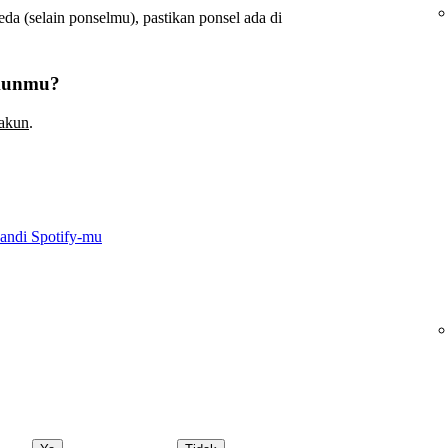
a (selain ponselmu), pastikan ponsel ada di
.
akunmu?
akun
.
andi Spotify-mu