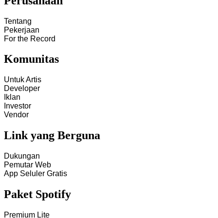
Perusahaan
Tentang
Pekerjaan
For the Record
Komunitas
Untuk Artis
Developer
Iklan
Investor
Vendor
Link yang Berguna
Dukungan
Pemutar Web
App Seluler Gratis
Paket Spotify
Premium Lite