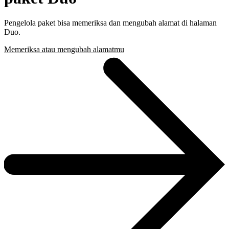
Pengelola paket bisa memeriksa dan mengubah alamat di halaman
Duo.
Memeriksa atau mengubah alamatmu