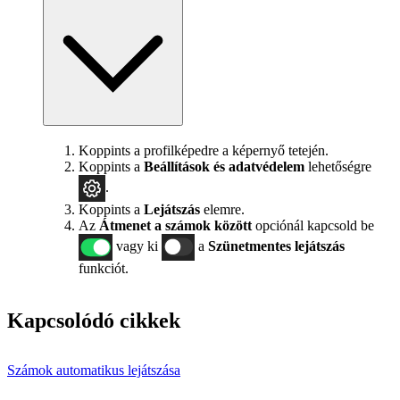
Koppints a profilképedre a képernyő tetején.
Koppints a
Beállítások
és adatvédelem
lehetőségre
.
Koppints a
Lejátszás
elemre.
Az
Átmenet a számok között
opciónál kapcsold be
vagy ki
a
Szünetmentes lejátszás
funkciót.
Kapcsolódó cikkek
Számok automatikus lejátszása