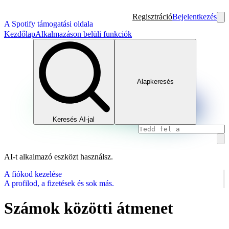
Regisztráció
Bejelentkezés
A Spotify támogatási oldala
Kezdőlap
Alkalmazáson belüli funkciók
Alapkeresés
Keresés AI-jal
AI-t alkalmazó eszközt használsz.
A fiókod kezelése
A profilod, a fizetések és sok más.
Számok közötti átmenet