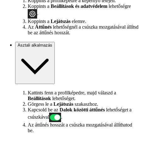
Koppints a profilképedre a képernyő tetején.
Koppints a
Beállítások
és adatvédelem
lehetőségre
.
Koppints a
Lejátszás
elemre.
Az
Áttűnés
lehetőségnél a csúszka mozgatásával állítsd
be az áttűnés hosszát.
Asztali alkalmazás
Kattints fenn a profilképedre, majd válaszd a
Beállítások
lehetőséget.
Görgess le a
Lejátszás
szakaszhoz.
Kapcsold be az
Dalok közötti áttűnés
lehetőséget a
csúszkával
.
Az áttűnés hosszát a csúszka mozgatásával állíthatod
be.