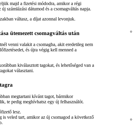
ljük majd a fizetési módodra, amikor a régi
az új számlázási dátumod és a csomagváltás napja.
akban váltasz, a díjat azonnal levonjuk.
tása ütemezett csomagváltás után
él venni valakit a csomagba, akit eredetileg nem
előfizetésedet, és újra végig kell menned a
korábban kiválasztott tagokat, és lehetőséged van a
tagokat választani.
 tagra
ábban megtartani kívánt tagot, bármikor
álik, te pedig meghívhatsz egy új felhasználót.
fizető lesz.
g is veled tart, amikor az új csomagod a következő
p.