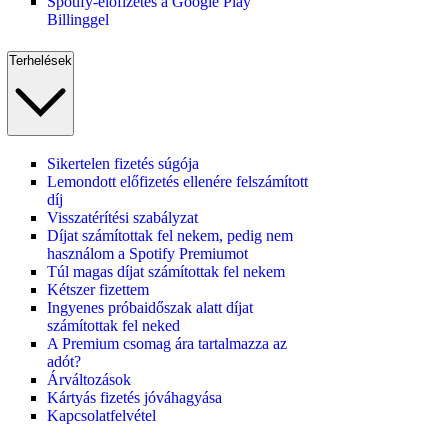
Spotify-előfizetés a Google Play
Billinggel
Terhelések
Sikertelen fizetés súgója
Lemondott előfizetés ellenére felszámított
díj
Visszatérítési szabályzat
Díjat számítottak fel nekem, pedig nem
használom a Spotify Premiumot
Túl magas díjat számítottak fel nekem
Kétszer fizettem
Ingyenes próbaidőszak alatt díjat
számítottak fel neked
A Premium csomag ára tartalmazza az
adót?
Árváltozások
Kártyás fizetés jóváhagyása
Kapcsolatfelvétel