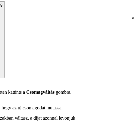
ag
eten kattints a
Csomagváltás
gombra.
g, hogy az új csomagodat mutassa.
akban váltasz, a díjat azonnal levonjuk.