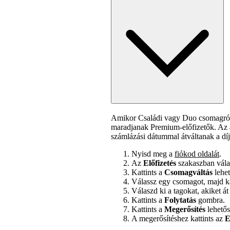
Amikor Családi vagy Duo csomagról
maradjanak Premium-előfizetők. Az á
számlázási dátummal átváltanak a díj
Nyisd meg a
fiókod oldalát
.
Az
Előfizetés
szakaszban vál
Kattints a
Csomagváltás
lehet
Válassz egy csomagot, majd ka
Válaszd ki a tagokat, akiket á
Kattints a
Folytatás
gombra.
Kattints a
Megerősítés
lehetős
A megerősítéshez kattints az
E