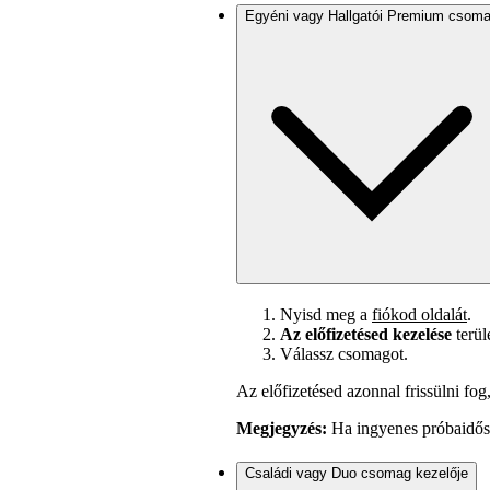
Egyéni vagy Hallgatói Premium csom
Nyisd meg a
fiókod oldalát
.
Az előfizetésed kezelése
terül
Válassz csomagot.
Az előfizetésed azonnal frissülni fo
Megjegyzés:
Ha ingyenes próbaidősz
Családi vagy Duo csomag kezelője