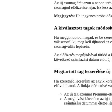
Az új csomag árát azon a napon terhe
csomagod előfizetése lejár. Ez lesz 
Megjegyzés:
Ha ingyenes próbaidősz
A kiválasztott tagok módosí
Ha meggondolod magad, és be szeretn
választottál ki, meg kell újítanod az 
csomagváltás lépésein.
Az előfizetés megújításával törlöd a 
következő számlázási dátum előtt új 
Megtartott tag lecserélése új
Ha szeretnéd lecserélni az egyik kor
eltávolíthatod. A fiókja elérhetővé v
Az új tag azonnal Premium-elő
A meghívást követően az új ta
számlázási dátummal életbe lé