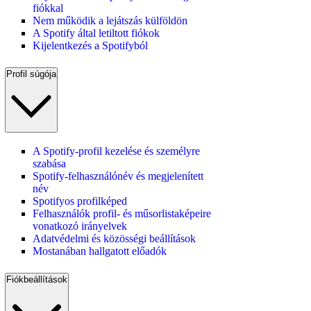
fiókkal
Nem működik a lejátszás külföldön
A Spotify által letiltott fiókok
Kijelentkezés a Spotifyból
Profil súgója
A Spotify-profil kezelése és személyre
szabása
Spotify-felhasználónév és megjelenített
név
Spotifyos profilképed
Felhasználók profil- és műsorlistaképeire
vonatkozó irányelvek
Adatvédelmi és közösségi beállítások
Mostanában hallgatott előadók
Fiókbeállítások