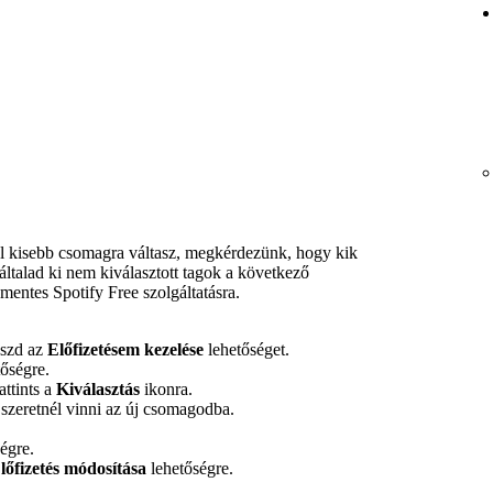
 kisebb csomagra váltasz, megkérdezünk, hogy kik
ltalad ki nem kiválasztott tagok a következő
mentes Spotify Free szolgáltatásra.
aszd az
Előfizetésem kezelése
lehetőséget.
őségre.
ttints a
Kiválasztás
ikonra.
t szeretnél vinni az új csomagodba.
égre.
lőfizetés módosítása
lehetőségre.