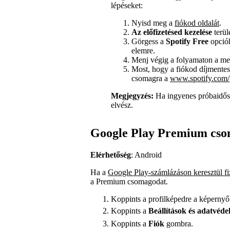
lépéseket:
Nyisd meg a
fiókod oldalát
.
Az előfizetésed kezelése
terül
Görgess a
Spotify Free
opcióh
elemre.
Menj végig a folyamaton a meg
Most, hogy a fiókod díjmentesr
csomagra a
www.spotify.com
Megjegyzés:
Ha ingyenes próbaidős
elvész.
Google Play Premium cs
Elérhetőség
: Android
Ha a
Google Play-számlázáson keresztül fi
a Premium csomagodat.
Koppints a profilképedre a képernyő 
Koppints a
Beállítások
és adatvéde
Koppints a
Fiók
gombra.