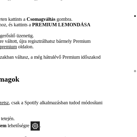
eten kattints a
Csomagváltás
gombra.
oz, és kattints a
PREMIUM LEMONDÁSA
erősítő üzenetig.
e váltott, újra regisztrálhatsz bármely Premium
/premium
oldalon.
zakban váltasz, a még hátralévő Premium időszakod
omagok
zetsz
, csak a Spotify alkalmazásban tudod módosítani
tetején.
lem
lehetőségre
.