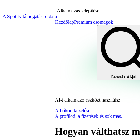
Alkalmazás telepítése
A Spotify támogatási oldala
Kezdőlap
Premium csomagok
Keresés AI-jal
AI-t alkalmazó eszközt használsz.
A fiókod kezelése
A profilod, a fizetések és sok más.
Hogyan válthatsz 