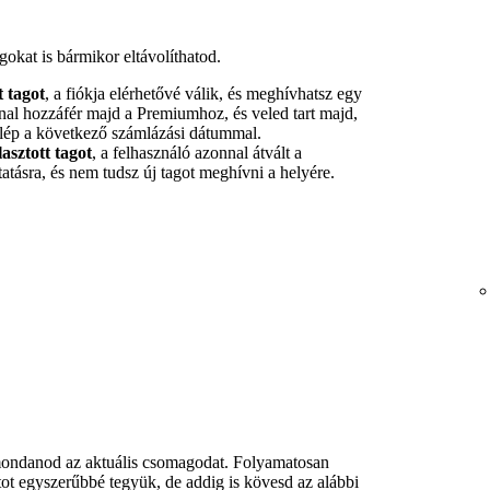
agokat is bármikor eltávolíthatod.
t tagot
, a fiókja elérhetővé válik, és meghívhatsz egy
nnal hozzáfér majd a Premiumhoz, és veled tart majd,
 lép a következő számlázási dátummal.
asztott tagot
, a felhasználó azonnal átvált a
tatásra, és nem tudsz új tagot meghívni a helyére.
 mondanod az aktuális csomagodat. Folyamatosan
ot egyszerűbbé tegyük, de addig is kövesd az alábbi