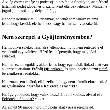
A világ összes zenéje és podcastja nincs fent a Spotifyon, az elérhető
tartalmak pedig időben és országonként eltérőek lehetnek. Minden a
jogtulajdonosok engedélyeitől függ.
Naponta kerülnek fel új tartalmak, ha tehát nem találsz valamit,
lehet, hogy később elérhető lesz, vagy hamarosan visszakerül.
Nem szerepel a Gyűjteményemben?
Ha mobilkészüléket használsz, ellenőrizd, hogy nem rejtetted-e el
véletlenül egy szűrővel. Húzd le a képernyőt, hogy megnézd a
szűrőket.
Ha nem ez a megoldás, akkor lehet, hogy egy másik fiókod alatt van
a keresett tartalom. Próbálj
kijelentkezni
és újból bejelentkezni
eltérő
bejelentkezési adatokkal
.
Ha ezután sem találod, elképzelhető, hogy nem sikerült elmenteni. A
megtalálásához használd a
Keresést
, és mentsd el.
Ha úgy gondolod, hogy valaki hozzáfért a fiókodhoz, olvasd el a
Feltörték a fiókodat?
cikket
Az elmúlt 90 napban törölt műsorlistákat
visszaszerezheted
.