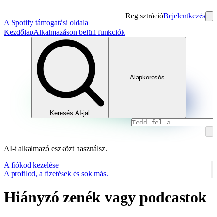
Regisztráció
Bejelentkezés
A Spotify támogatási oldala
Kezdőlap
Alkalmazáson belüli funkciók
Alapkeresés
Keresés AI-jal
AI-t alkalmazó eszközt használsz.
A fiókod kezelése
A profilod, a fizetések és sok más.
Hiányzó zenék vagy podcastok