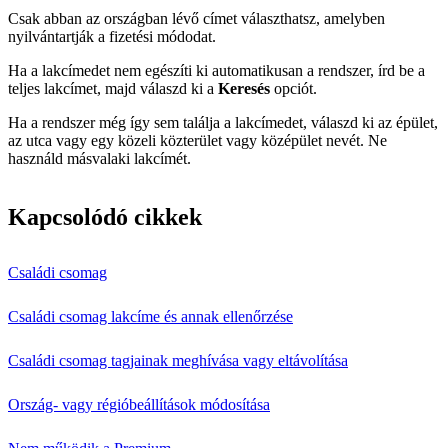
Csak abban az országban lévő címet választhatsz, amelyben
nyilvántartják a fizetési módodat.
Ha a lakcímedet nem egészíti ki automatikusan a rendszer, írd be a
teljes lakcímet, majd válaszd ki a
Keresés
opciót.
Ha a rendszer még így sem találja a lakcímedet, válaszd ki az épület,
az utca vagy egy közeli közterület vagy középület nevét. Ne
használd másvalaki lakcímét.
Kapcsolódó cikkek
Családi csomag
Családi csomag lakcíme és annak ellenőrzése
Családi csomag tagjainak meghívása vagy eltávolítása
Ország- vagy régióbeállítások módosítása