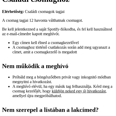
Elérhetőség:
Családi csomagok tagjai
A csomag tagjai 12 havonta válthatnak csomagot.
Be kell jelentkezned a saját Spotify-fiókodba, és fel kell használnod
az e-mail-címedre kapott meghívót.
Egy címen kell élned a csomagkezelővel
A csomaghoz történő csatlakozás során add meg ugyanazt a
címet, amit a csomagkezelő is megadott
Nem működik a meghívó
Próbáld meg a böngésződben privát vagy inkognitó módban
megnyitni a hivatkozást.
A meghívó elévül, ha egy másik tag felhasználja. Kérd meg a
csomag kezelőjét, hogy
küldjön neked egy új hivatkozást
,
amellyel újra megpróbálhatod.
Nem szerepel a listában a lakcímed?