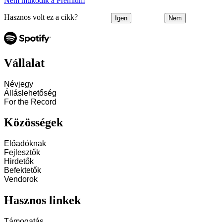
Nem működik a Premium
Hasznos volt ez a cikk?
Igen
Nem
Vállalat
Névjegy
Álláslehetőség
For the Record
Közösségek
Előadóknak
Fejlesztők
Hirdetők
Befektetők
Vendorok
Hasznos linkek
Támogatás