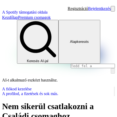
Regisztráció
Bejelentkezés
A Spotify támogatási oldala
Kezdőlap
Premium csomagok
Alapkeresés
Keresés AI-jal
AI-t alkalmazó eszközt használsz.
A fiókod kezelése
A profilod, a fizetések és sok más.
Nem sikerül csatlakozni a
Családi csomaghoz