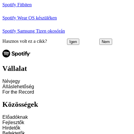
Spotify Fitbiten
Spotify Wear OS készüléken
Spotify Samsung Tizen okosórán
Hasznos volt ez a cikk?
Igen
Nem
Vállalat
Névjegy
Álláslehetőség
For the Record
Közösségek
Előadóknak
Fejlesztők
Hirdetők
Befektetők