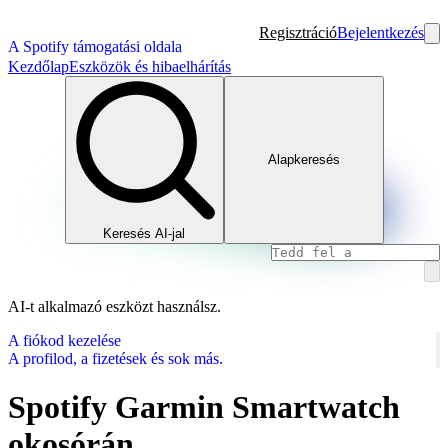
Regisztráció
Bejelentkezés
A Spotify támogatási oldala
Kezdőlap
Eszközök és hibaelhárítás
Alapkeresés
Keresés AI-jal
AI-t alkalmazó eszközt használsz.
A fiókod kezelése
A profilod, a fizetések és sok más.
Spotify Garmin Smartwatch
okosórán