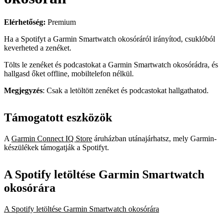
Elérhetőség:
Premium
Ha a Spotifyt a Garmin Smartwatch okosóráról irányítod, csuklóból
keverheted a zenéket.
Tölts le zenéket és podcastokat a Garmin Smartwatch okosórádra, és
hallgasd őket offline, mobiltelefon nélkül.
Megjegyzés
: Csak a letöltött zenéket és podcastokat hallgathatod.
Támogatott eszközök
A
Garmin Connect IQ Store
áruházban utánajárhatsz, mely Garmin-
készülékek támogatják a Spotifyt.
A Spotify letöltése Garmin Smartwatch
okosórára
A Spotify letöltése Garmin Smartwatch okosórára