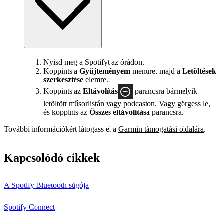
Nyisd meg a Spotifyt az órádon.
Koppints a
Gyűjteményem
menüre, majd a
Letöltések
szerkesztése
elemre.
Koppints az
Eltávolítás
parancsra bármelyik
letöltött műsorlistán vagy podcaston. Vagy görgess le,
és koppints az
Összes eltávolítása
parancsra.
További információkért látogass el a
Garmin támogatási oldalára
.
Kapcsolódó cikkek
A Spotify Bluetooth súgója
Spotify Connect