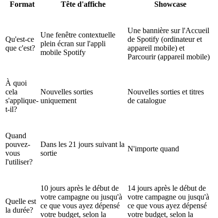
Format
Tête d'affiche
Showcase
Une bannière sur l'Accueil
Une fenêtre contextuelle
Qu'est-ce
de Spotify (ordinateur et
plein écran sur l'appli
que c'est?
appareil mobile) et
mobile Spotify
Parcourir (appareil mobile)
À quoi
cela
Nouvelles sorties
Nouvelles sorties et titres
s'applique-
uniquement
de catalogue
t-il?
Quand
pouvez-
Dans les 21 jours suivant la
N'importe quand
vous
sortie
l'utiliser?
10 jours après le début de
14 jours après le début de
votre campagne ou jusqu'à
votre campagne ou jusqu'à
Quelle est
ce que vous ayez dépensé
ce que vous ayez dépensé
la durée?
votre budget, selon la
votre budget, selon la