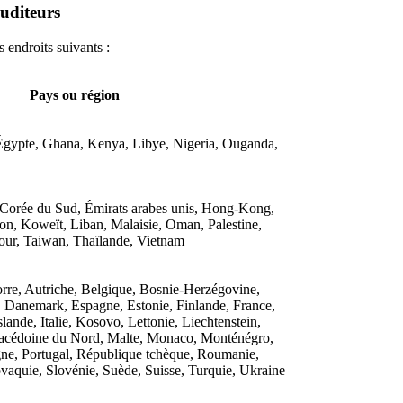
auditeurs
 endroits suivants :
Pays ou région
 Égypte, Ghana, Kenya, Libye, Nigeria, Ouganda,
 Corée du Sud, Émirats arabes unis, Hong-Kong,
apon, Koweït, Liban, Malaisie, Oman, Palestine,
pour, Taiwan, Thaïlande, Vietnam
rre, Autriche, Belgique, Bosnie-Herzégovine,
, Danemark, Espagne, Estonie, Finlande, France,
slande, Italie, Kosovo, Lettonie, Liechtenstein,
acédoine du Nord, Malte, Monaco, Monténégro,
ne, Portugal, République tchèque, Roumanie,
aquie, Slovénie, Suède, Suisse, Turquie, Ukraine