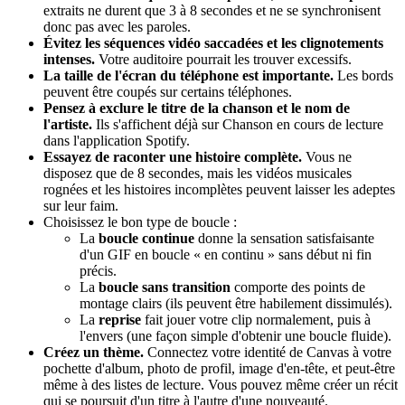
extraits ne durent que 3 à 8 secondes et ne se synchronisent
donc pas avec les paroles.
Évitez les séquences vidéo saccadées et les clignotements
intenses.
Votre auditoire pourrait les trouver excessifs.
La taille de l'écran du téléphone est importante.
Les bords
peuvent être coupés sur certains téléphones.
Pensez à exclure le titre de la chanson et le nom de
l'artiste.
Ils s'affichent déjà sur Chanson en cours de lecture
dans l'application Spotify.
Essayez de raconter une histoire complète.
Vous ne
disposez que de 8 secondes, mais les vidéos musicales
rognées et les histoires incomplètes peuvent laisser les adeptes
sur leur faim.
Choisissez le bon type de boucle :
La
boucle continue
donne la sensation satisfaisante
d'un GIF en boucle « en continu » sans début ni fin
précis.
La
boucle sans transition
comporte des points de
montage clairs (ils peuvent être habilement dissimulés).
La
reprise
fait jouer votre clip normalement, puis à
l'envers (une façon simple d'obtenir une boucle fluide).
Créez un thème.
Connectez votre identité de Canvas à votre
pochette d'album, photo de profil, image d'en-tête, et peut-être
même à des listes de lecture. Vous pouvez même créer un récit
qui se poursuit d'un titre à l'autre d'une nouveauté.