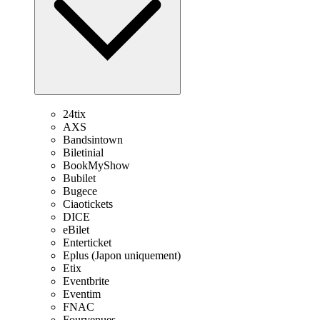
24tix
AXS
Bandsintown
Biletinial
BookMyShow
Bubilet
Bugece
Ciaotickets
DICE
eBilet
Enterticket
Eplus (Japon uniquement)
Etix
Eventbrite
Eventim
FNAC
Fourvenues