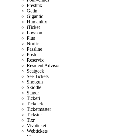
Freshtix
Getin
Gigantic
Humanitix
iTicket
Lawson
Plus
Nortic
Passline
Posh
Reservix
Resident Advisor
Seatgeek
See Tickets
Shotgun
Skiddle
Stager
Tickeri
Ticketek
Ticketmaster
Tickster
Tixr
Vivaticket
Webtickets