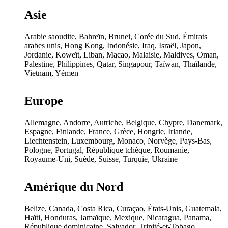
Asie
Arabie saoudite, Bahreïn, Brunei, Corée du Sud, Émirats
arabes unis, Hong Kong, Indonésie, Iraq, Israël, Japon,
Jordanie, Koweït, Liban, Macao, Malaisie, Maldives, Oman,
Palestine, Philippines, Qatar, Singapour, Taïwan, Thaïlande,
Vietnam, Yémen
Europe
Allemagne, Andorre, Autriche, Belgique, Chypre, Danemark,
Espagne, Finlande, France, Grèce, Hongrie, Irlande,
Liechtenstein, Luxembourg, Monaco, Norvège, Pays-Bas,
Pologne, Portugal, République tchèque, Roumanie,
Royaume-Uni, Suède, Suisse, Turquie, Ukraine
Amérique du Nord
Belize, Canada, Costa Rica, Curaçao, États-Unis, Guatemala,
Haïti, Honduras, Jamaïque, Mexique, Nicaragua, Panama,
République dominicaine, Salvador, Trinité-et-Tobago