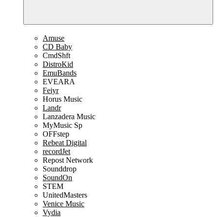
Amuse
CD Baby
CmdShft
DistroKid
EmuBands
EVEARA
Feiyr
Horus Music
Landr
Lanzadera Music
MyMusic Sp
OFFstep
Rebeat Digital
recordJet
Repost Network
Sounddrop
SoundOn
STEM
UnitedMasters
Venice Music
Vydia