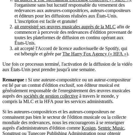
l'organisme sans but lucratif responsable du versement des
redevances aux auteures-compositrices, auteurs-compositeurs
et éditeurs pour les diffusions réalisées aux États-Unis.
L'inscription est facile et gratuite!
ait enregistré ses œuvres musicales auprès de la MLC
afin de
commencer à percevoir des redevances d'édition provenant de
toutes les plateformes de diffusion en continu opérant aux
États-Unis.
ait accepté l'Accord de licence audiovisuelle de Spotify, qui
est hébergée et gérée par
The Harry Fox Agency (« HFA »)
.
Une fois ce processus terminé, l'activation de la diffusion de la vidéo
aux États-Unis peut prendre jusqu'à une semaine.
Remarque :
Si une auteure-compositrice ou un auteur-compositeur
est lié par un contrat d'édition exclusif, son éditeur musical est
généralement responsable de l'enregistrement des œuvres musicales
auprès des
sociétés de gestion collective
à travers le monde, y
compris la MLC et la HFA pour les services administratifs.
Si les auteures-compositrices et les auteurs-compositeurs ne
connaissent pas bien le secteur de l'édition musicale ou la collecte
mondiale des redevances, nous les encourageons à se renseigner
auprès d'administrateurs d'édition comme
Kosign
,
Sentric Music
,
Songtrust
ou
Tunecore Publishing Administration
pour obtenir