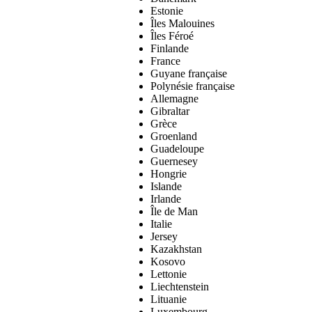
Estonie
Îles Malouines
Îles Féroé
Finlande
France
Guyane française
Polynésie française
Allemagne
Gibraltar
Grèce
Groenland
Guadeloupe
Guernesey
Hongrie
Islande
Irlande
Île de Man
Italie
Jersey
Kazakhstan
Kosovo
Lettonie
Liechtenstein
Lituanie
Luxembourg