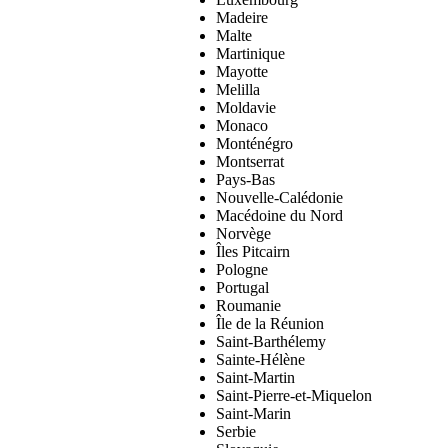
Madeire
Malte
Martinique
Mayotte
Melilla
Moldavie
Monaco
Monténégro
Montserrat
Pays-Bas
Nouvelle-Calédonie
Macédoine du Nord
Norvège
Îles Pitcairn
Pologne
Portugal
Roumanie
Île de la Réunion
Saint-Barthélemy
Sainte-Hélène
Saint-Martin
Saint-Pierre-et-Miquelon
Saint-Marin
Serbie