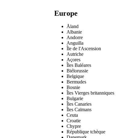
Europe
Åland
Albanie
Andorre
Anguilla
Île de l'Ascension
Autriche
Açores
Îles Baléares
Biélorussie
Belgique
Bermudes
Bosnie
Îles Vierges britanniques
Bulgarie
Îles Canaries
Îles Caïmans
Ceuta
Croatie
Chypre
République tchèque
Danemark