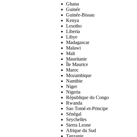
Ghana
Guinée
Guinée-Bissau
Kenya
Lesotho
Liberia
Libye
Madagascar
Malawi
Mali
Mauritanie
Île Maurice
Maroc
Mozambique
Namibie
Niger
Nigeria
République du Congo
Rwanda
Sao Tomé-et-Principe
Sénégal
Seychelles
Sierra Leone
Afrique du Sud
Tanzanie