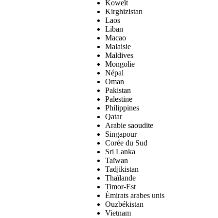
Koweït
Kirghizistan
Laos
Liban
Macao
Malaisie
Maldives
Mongolie
Népal
Oman
Pakistan
Palestine
Philippines
Qatar
Arabie saoudite
Singapour
Corée du Sud
Sri Lanka
Taïwan
Tadjikistan
Thaïlande
Timor-Est
Émirats arabes unis
Ouzbékistan
Vietnam