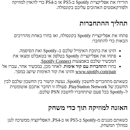
הורידו את אפליקציית Spotify ב-PS5 או ב-PS4 כדי להאזין למוזיקה
ולפודקאסטים האהובים עליכם בקונסולה.
תהליך ההתחברות
פתחו את אפליקציית Spotify בקונסולה, ואז בחרו באחת מהדרכים
הבאות כדי להתחבר:
הזינו את כתובת האימייל שלכם ב–Spotify ואת הסיסמה.
פתחו את אפליקציית Spotify בטלפון או בטאבלט ומצאו את
המכשיר שלכם באמצעות
Spotify Connect
.
בחרו
התחברות עם קוד אימות
. לאחר מכן, במכשיר אחר, עברו אל
www.spotify.com/pair
והזינו את קוד האימות שיוצג במסך.
כשאתם מתחברים לחשבון Spotify, נעשה קישור בין החשבון שלכם לבין
החשבון של PlayStation Network. פעולה זו תחבר אתכם אוטומטית
ל–Spotify בכל פעם שתתחברו לחשבון PSN שלכם.
האזנה למוזיקה תוך כדי משחק
כשאתם מנגנים מ-Spotify ב-PS5 או ב-PS4, האפליקציה ממשיכה לנגן
במהלך המשחק.