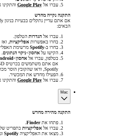
עברו אל
Google Play
והתקינו את א
התקנה נקייה מחדש
הבאים:
עברו אל
הגדרות
הטלפון.
בחרו באפשרות
אפליקציות
, ואז 
בחרו ב-
Spotify
מרשימת האפליק
הקישו על
אחסון
>
ניקוי הנתונים
.
בטלפון, עברו אל
אחסון
>
ndroid
Spotify, ודאו שהקובץ הוסר מכרטיס ה-SD.
הפעילו מחדש את המכשיר.
עברו אל
Google Play
והתקינו את א
Mac
התקנה מהירה מחדש
פתחו את
Finder
.
עברו אל
אפליקציות
בתפריט של 
מצאו את האפליקציה
Spotify
וג