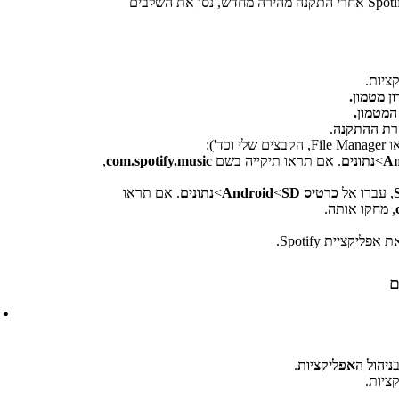
אם אתם עדיין נתקלים בבעיות בניגון Spotify אחרי התקנה מהירה מחדש, נסו את השלבים
ציות.
ן מטמון.
המטמון.
ת ההתקנה
.
 וכד'):
An
>
נתונים
. אם תראו תיקייה בשם
com.spotify.music
,
,‏ עברו אל
כרטיס SD
>‏‏
Android
>
נתונים
. אם תראו
, מחקו אותה.
פליקציית Spotify.
ב
ניהול האפליקציות
.
ציות.