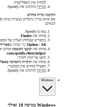
למחוק את האפליקציה.
הורידו
והתקינו את Spotify.
התקנה נקייה מחדש
הבאים:
צאו מ-Spotify.
פתחו את
Finder
.
בתפריט שבחלק העליון של המסך
Alt
/
Option
⌥ ובחרו ב
ספרייה
פתחו את
קובצי המטמון
ומחקו א
.
com.spotify.client.helper
לחצו על החץ 'חזרה'.
פתחו את
תיקיית התמיכה באפלי
הפעילו מחדש את המכשיר.
הורידו
והתקינו את Spotify.
Windows
Windows מגרסה 10 ואילך