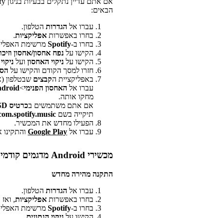
הבאים:
עברו אל
הגדרות
הטלפון.
בחרו באפשרות
אפליקציות
.
בחרו ב-
Spotify
מרשימת האפליק
הקישו על
נפח אחסון/אחסון וזיכרו
הקישו על
ניקוי האחסון
ועל
ניקוי 
חזרו למסך הקודם והקישו על
הסר
באפליקציית ה
קבצים
שבטלפון (או File Manager, הקבצים שלי
עברו אל
האחסון הפנימי
>
droid
מחקו אותה.
אם אתם משתמשים ב
כרטיס SD
תיקייה בשם
com.spotify.music
הפעילו מחדש את המכשיר.
עברו אל
Google Play
והתקינו את א
מכשירי Android מדגמים קודמים
התקנה מהירה מחדש
עברו אל
הגדרות
הטלפון.
בחרו באפשרות
אפליקציות
, ואז 
בחרו ב-
Spotify
מרשימת האפליק
הקישו על
ניקוי הנתונים
.