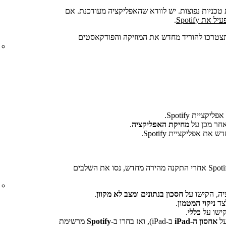
טכניות נפוצות. יש לוודא שהאפליקציה מעודכנת. אם
ת Spotify
.
טרכו להוריד מחדש את המוזיקה והפודקאסטים
יית Spotify.
אחר מכן על
מחיקת האפליקציה
.
את אפליקציית Spotify.
אם אתם עדיין נתקלים בבעיות בניגון Spotify אחרי התקנה מהירה מחדש, נסו את השלבים
ה, הקישו על
חסכון בנתונים ומצב לא מקוון
.
צד
ניקוי המטמון
.
ישו על
כללי
.
על
אחסון ה-iPad
ב-iPad), ואז בחרו ב-
Spotify
מרשימת