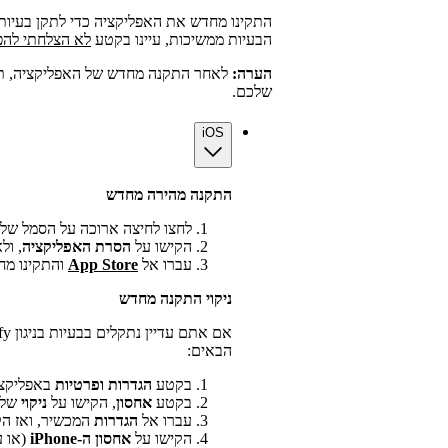
התקינו מחדש את האפליקציה כדי לתקן בעיות 
הבעיות ממשיכות, עיינו בקטע
לא הצלחתי להפעיל א
הערה:
לאחר התקנה מחדש של האפליקציה, תצ
שלכם.
iOS
התקנה מהירה מחדש
לחצו לחיצה ארוכה על הסמל של אפליקצ
הקישו על
הסרת האפליקציה
, ול
עברו אל
App Store
והתקינו מחדש 
ניקוי התקנה מחדש
הבאים:
בקטע
הגדרות ופרטיות
באפליקצי
בקטע
אחסון
, הקישו על
ניקוי
של
עברו אל
הגדרות
המכשיר, ואז הק
הקישו על
אחסון ה-iPhone
(או 