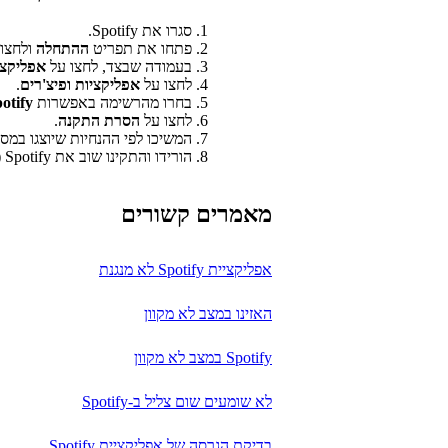
סגרו את Spotify.
פתחו את תפריט
ההתחלה
ולחצו
בעמודה שבצד, לחצו על
אפליקצי
לחצו על
אפליקציות ופיצ'רים
.
בחרו מהרשימה באפשרות
otify
לחצו על
הסרת התקנה
.
המשיכו לפי ההנחיות שיוצגו במסך
הורידו והתקינו שוב את Spotify (דרך Microsoft Store או
מאמרים קשורים
אפליקציית Spotify לא מנגנת
האזינו במצב לא מקוון
Spotify במצב לא מקוון
לא שומעים שום צליל ב-Spotify
בדיקת הגרסה של אפליקציית Spotify