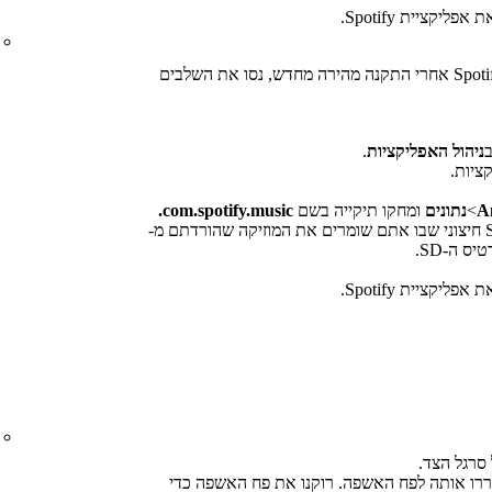
פליקציית Spotify.
אם אתם עדיין נתקלים בבעיות בניגון Spotify אחרי התקנה מהירה מחדש, נסו את השלבים
ב
ניהול האפליקציות
.
ציות.
A
>
נתונים
ומחקו תיקייה בשם
com.spotify.music.
אם אתם משתמשים בכרטיס SD חיצוני שבו אתם שומרים את המוזיקה שהורדתם מ-
פליקציית Spotify.
סרגל הצד.
ררו אותה לפח האשפה. רוקנו את פח האשפה כדי