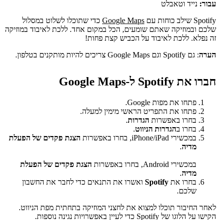
עבור:
נייד וטאבלט
Spotify שילב כוחות עם
Google Maps
כדי שתוכלו לשלוט במסלול
שלכם ובמוזיקה שאתם שומעים, הכל במקום אחד. ללכת לאיבוד במוזיקה
זה נפלא. ללכת לאיבוד על הכביש קצת פחות!
הערה
: גם Spotify וגם Google Maps צריכים להיות מותקנים בטלפון.
חברו את Spotify ל-Google Maps
פתחו את מפות Google.
פתחו את התפריט הראשי מימין למעלה.
בחרו באפשרות
הגדרות
.
בחרו ב
הגדרות הניווט
.
במכשירי iPhone/iPad, בחרו באפשרות
הצגת פקדים של הפעלת
מדיה
.
במכשירי Android, בחרו באפשרות
הצגת פקדים של הפעלת
מדיה
.
בחרו את
Spotify
ואשרו את התנאים כדי לחבר את החשבון
שלכם.
לאחר החיבור תוכלו למצוא את לחצני המוזיקה בתחתית מפת הניווט.
הקישו על הלוגו של Spotify כדי לעיין באפשרויות נגינה נוספות.