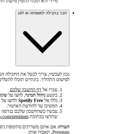
מיידי ולא תוכלו להזמין מישהו ח
חבר בחבילה למשפחה או לזוג
נכון לעכשיו, צריך לבטל את החבילה הנ
לפישוט התהליך. בינתיים תוכלו להשלי
עברו אל
דף החשבון שלכם
.
בקטע
ניהול המינוי
, לחצו על
שינו
גללו אל
Spotify Free
ולחצו על
ב
המשיכו עד להודעת האישור.
שתרצו בכתובת
y.com/premium
הערה:
אם אתם משדרגים מתקופת ניסיון 
Premium, תאבדו אותו.