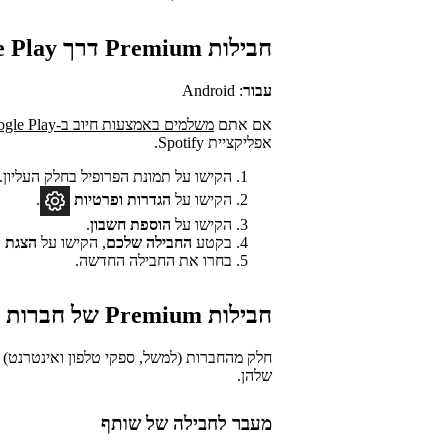
חבילות Premium דרך Google Play
עבור
: Android
אם אתם
משלמים באמצעות חיוב ב-Google Play
אפליקציית Spotify.
הקישו על תמונת הפרופיל בחלק העליון.
הקישו על
הגדרות
ופרטיות
.
הקישו על
הוספת חשבון
.
בקטע
החבילה שלכם
, הקישו על
הצגת ה
בחרו את החבילה החדשה.
חבילות Premium של חברות שותפות
שלהן.
מעבר לחבילה של שותף