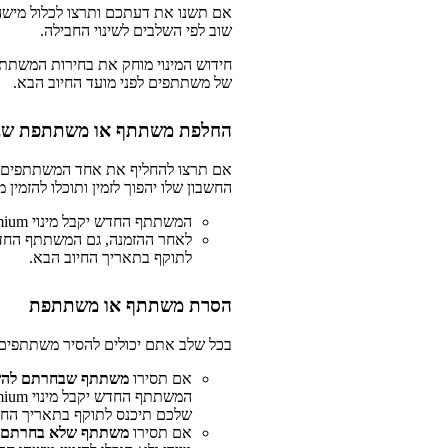
אם תשנו את דעתכם ותרצו לכלול מישה
שוב לפי השלבים לשינוי החבילה.
חידוש המינוי מוחק את בחירות המשת
של משתתפים לפני מועד החיוב הבא.
החלפת משתתף או משתתפת שב
אם תרצו להחליף את אחד המשתתפים ש
החשבון שלו יהפוך לזמין ותוכלו להזמין 
המשתתף החדש יקבל מינוי Premium באופן מיידי.
לאחר ההזמנה, גם המשתתף החד
לתוקף בתאריך החיוב הבא.
הסרת משתתף או משתתפת
בכל שלב אתם יכולים להסיר משתתפים
אם תסירו
משתתף שבחרתם להש
שלכם תיכנס לתוקף בתאריך החי
אם תסירו
משתתף שלא בחרתם 