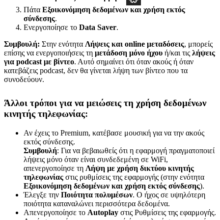
Πάτα
Εξοικονόμηση δεδομένων και χρήση εκτός
σύνδεσης
.
Ενεργοποίησε το
Data Saver
.
Συμβουλή:
Στην ενότητα
Λήψεις και online μεταδόσεις
, μπορείς
επίσης να ενεργοποιήσεις τη
μετάδοση μόνο ήχου
ή/και τις
λήψεις
για podcast με βίντεο
. Αυτό σημαίνει ότι όταν ακούς ή όταν
κατεβάζεις podcast, δεν θα γίνεται λήψη των βίντεο που τα
συνοδεύουν.
Άλλοι τρόποι για να μειώσεις τη χρήση δεδομένων
κινητής τηλεφωνίας:
Αν έχεις το Premium, κατέβασε μουσική για να την ακούς
εκτός σύνδεσης.
Συμβουλή
: Για να βεβαιωθείς ότι η εφαρμογή πραγματοποιεί
λήψεις μόνο όταν είναι συνδεδεμένη σε WiFi,
απενεργοποίησε τη
Λήψη με χρήση δικτύου κινητής
τηλεφωνίας
στις ρυθμίσεις της εφαρμογής (στην ενότητα
Εξοικονόμηση δεδομένων και χρήση εκτός σύνδεσης
).
Έλεγξε την
Ποιότητα πολυμέσων
. Ο ήχος σε υψηλότερη
ποιότητα καταναλώνει περισσότερα δεδομένα.
Απενεργοποίησε το
Autoplay
στις Ρυθμίσεις της εφαρμογής.