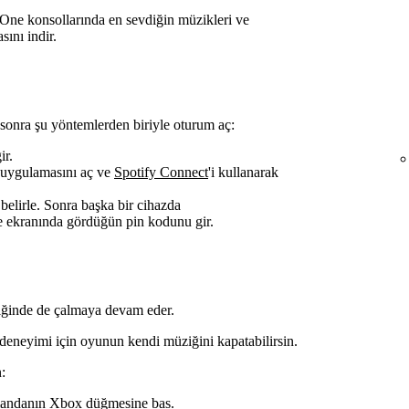
ne konsollarında en sevdiğin müzikleri ve
sını indir.
sonra şu yöntemlerden biriyle oturum aç:
ir.
 uygulamasını aç ve
Spotify Connect
'i kullanarak
belirle. Sonra başka bir cihazda
e ekranında gördüğün pin kodunu gir.
diğinde de çalmaya devam eder.
 deneyimi için oyunun kendi müziğini kapatabilirsin.
:
mandanın Xbox düğmesine bas.