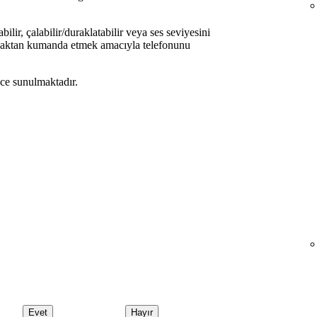
abilir, çalabilir/duraklatabilir veya ses seviyesini
 uzaktan kumanda etmek amacıyla telefonunu
zce sunulmaktadır.
Evet
Hayır