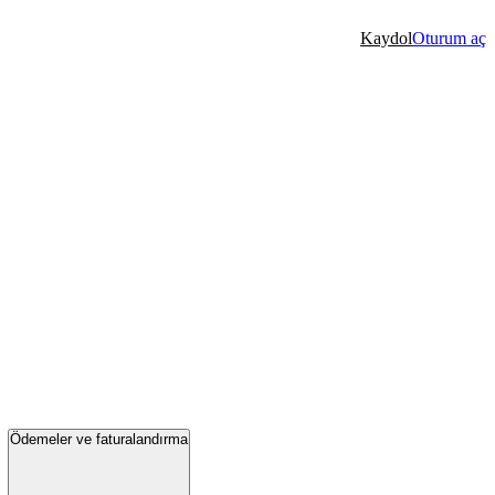
Kaydol
Oturum aç
Ödemeler ve faturalandırma