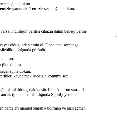
seçeneğine dokun.
temizle
yanındaki
Temizle
seçeneğine dokun.
arsa, indirdiğin verileri cihazın dahili belleği yerine
oş yer olduğundan emin ol. Depolama seçeneği
işilebilir olduğunda görünür.
ne dokun.
eğine dokun.
seçeneğine dokun.
içerikleri kaydetmek istediğin konumu seç.
lı olarak birkaç dakika sürebilir. Aktarım sırasında
n, ancak işlem tamamlandığında Spotify yeniden
len parçaları manuel olarak kaldırman
ve alan açman