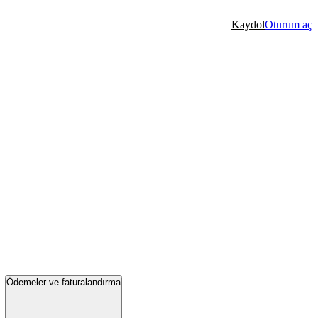
Kaydol
Oturum aç
Ödemeler ve faturalandırma