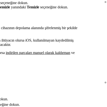
seçeneğine dokun.
temizle
yanındaki
Temizle
seçeneğine dokun.
ı cihazının depolama alanında şifrelenmiş bir şekilde
na ihtiyacın olursa iOS, kullanılmayan kaydedilmiş
acaktır.
orsa
indirilen parçaları manuel olarak kaldırman
ve
dokun.
eğine dokun.