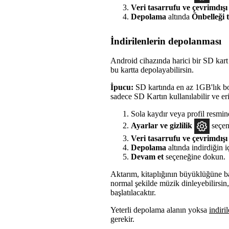
Veri tasarrufu ve çevrimdışı
Depolama
altında
Önbelleği 
İndirilenlerin depolanması
Android cihazında harici bir SD kart v
bu kartta depolayabilirsin.
İpucu:
SD kartında en az 1GB'lık b
sadece SD Kartın kullanılabilir ve er
Sola kaydır veya profil resmi
Ayarlar ve gizlilik
seçen
Veri tasarrufu ve çevrimdışı
Depolama
altında indirdiğin 
Devam et
seçeneğine dokun.
Aktarım, kitaplığının büyüklüğüne bağ
normal şekilde müzik dinleyebilirsi
başlatılacaktır.
Yeterli depolama alanın yoksa
indiri
gerekir.