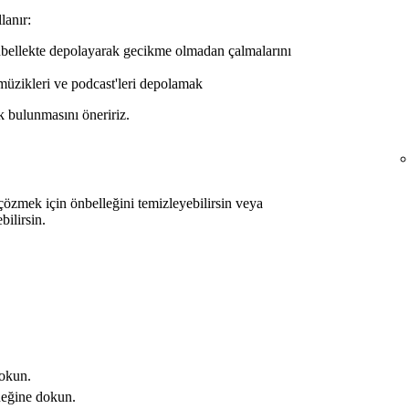
lanır:
önbellekte depolayarak gecikme olmadan çalmalarını
 müzikleri ve podcast'leri depolamak
k bulunmasını öneririz.
çözmek için önbelleğini temizleyebilirsin veya
bilirsin.
dokun.
eğine dokun.