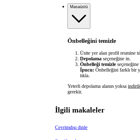
Masaüstü
Önbelleğini temizle
Üstte yer alan profil resmine t
Depolama
seçeneğine in.
Önbelleği temizle
seçeneğine t
İpucu:
Önbelleğini farklı bir
tıkla.
Yeterli depolama alanın yoksa
indiri
gerekir.
İlgili makaleler
Çevrimdışı dinle