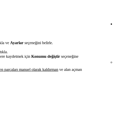
ıkla ve
Ayarlar
seçeneğini belirle.
ıkla.
 yere kaydetmek için
Konumu değiştir
seçeneğine
len parçaları manuel olarak kaldırman
ve alan açman