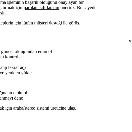
ma işleminin başarılı olduğunu onaylayan bir
luşturmak için
parolanı sıfırlamanı
öneririz. Bu sayede
sin.
eplerin için lütfen
müşteri desteği ile görüş.
n güncel olduğundan emin ol
nı kontrol et
atıp tekrar aç)
ve yeniden yükle
ğından emin ol
llanmayı dene
için araba/stereo sistemi üreticine ulaş.