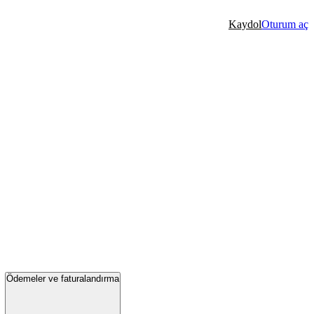
Kaydol
Oturum aç
Ödemeler ve faturalandırma