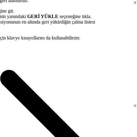
eri alabilirsin:
ine git.
inin yanındaki
GERİ YÜKLE
seçeneğine tıkla.
ksiyonunun en altında geri yüklediğin çalma listesi
çin klavye kısayollarını da kullanabilirsin: