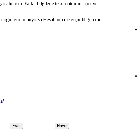
 olabilirsin.
Farklı bilgilerle tekrar oturum açmayı
bın doğru görünmüyorsa
Hesabının ele geçirildiğini mi
un?
Evet
Hayır