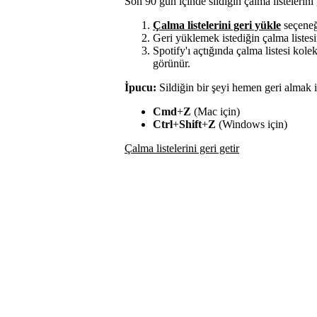
Son 90 gün içinde sildiğin çalma listelerini g
Çalma listelerini geri yükle
seçeneğ
Geri yüklemek istediğin çalma listes
Spotify'ı açtığında çalma listesi kole
görünür.
İpucu:
Sildiğin bir şeyi hemen geri almak i
Cmd
+
Z
(Mac için)
Ctrl
+
Shift
+
Z
(Windows için)
Çalma listelerini geri getir