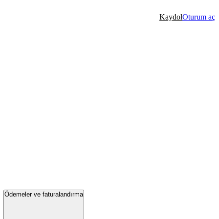
Kaydol
Oturum aç
Ödemeler ve faturalandırma